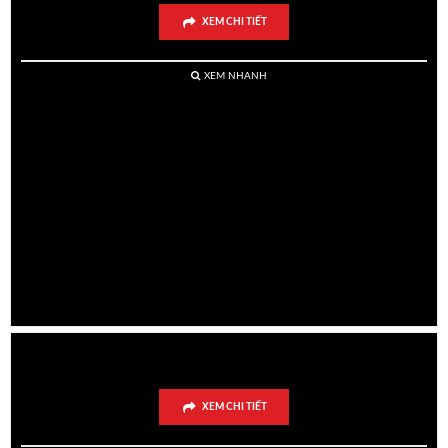
XEM CHI TIẾT
XEM NHANH
Bánh Sinh Nhật Ngộ Nghĩnh Tuổi Mão
XEM CHI TIẾT