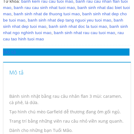
Từ khóa:
banh kem rau cau tuoi mao
,
banh rau cau nhan flan tuoi
mao
,
banh rau cau sinh nhat tuoi mao
,
banh sinh nhat dac biet tuoi
mao
,
banh sinh nhat de thuong tuoi mao
,
banh sinh nhat dep cho
be tuoi mao
,
banh sinh nhat dep tang nguoi yeu tuoi mao
,
banh
sinh nhat dep tuoi mao
,
banh sinh nhat doc la tuoi mao
,
banh sinh
nhat ngo nghinh tuoi mao
,
banh sinh nhat rau cau tuoi mao
,
rau
cau tao hinh tuoi mao
Mô tả
Mô tả
Bánh sinh nhật bằng rau câu nhân flan 3 mùi: caramen,
cà phê, lá dứa.
Tạo hình chú mèo Garfield dễ thương đang ôm gối ngủ.
Trang trí bằng những viên rau câu nhỏ viền xung quanh.
Dành cho những bạn Tuổi Mão.