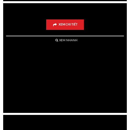
Bánh Sinh Nhật Rau Câu Tuổi Mão
XEM CHI TIẾT
XEM NHANH
Bánh Rau Câu Nhân Flan Tuổi Mão