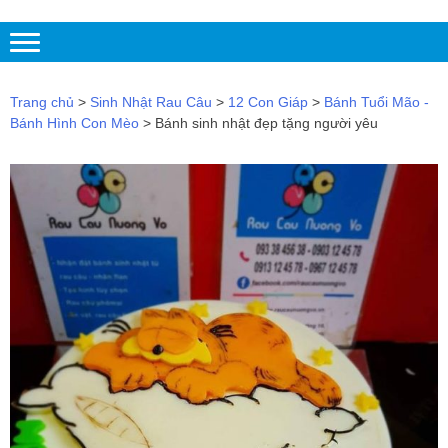
Trang chủ
>
Sinh Nhật Rau Câu
>
12 Con Giáp
>
Bánh Tuổi Mão -
Bánh Hình Con Mèo
> Bánh sinh nhật đẹp tặng người yêu