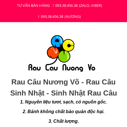
Skip
Skip
TƯ VẤN BÁN HÀNG
093.38.456.38
(ZALO, VIBER)
to
to
093.38.456.38
(NƯƠNG)
navigation
content
Rau Câu Nương Võ - Rau Câu
Sinh Nhật - Sinh Nhật Rau Câu
1. Nguyên liệu tươi, sạch, có nguồn gốc.
2. Bánh không chất bảo quản độc hại.
3. Chất lượng.