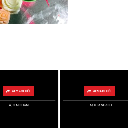
ẩn Bị Làm Mẹ- (1 Mẫu)
– Mẹ Và Hoa Hồng – (2 M
XEM CHI TIẾT
XEM CHI TIẾT
XEM NHANH
XEM NHANH