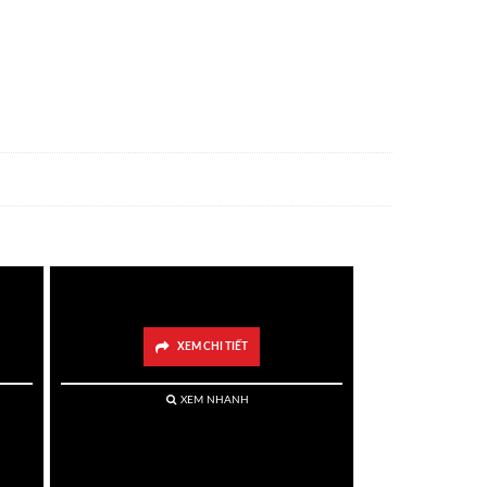
ẫu)
Sen Đá Tròn 2 Tầng (1 Mẫu)
XEM CHI TIẾT
XEM NHANH