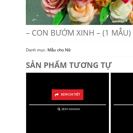
– CON BƯỚM XINH – (1 MẪU)
Danh mục:
Mẫu cho Nữ
SẢN PHẨM TƯƠNG TỰ
– Hoa Ngũ Sắc Tròn- (9 Mẫu)
– Chu
XEM CHI TIẾT
XEM NHANH