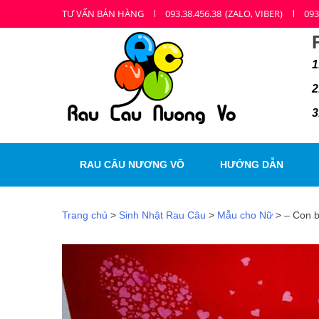
Skip
Skip
TƯ VẤN BÁN HÀNG
093.38.456.38
(ZALO, VIBER)
093
to
to
navigation
content
1
2
3
RAU CÂU NƯƠNG VÕ
HƯỚNG DẪN
Trang chủ
>
Sinh Nhật Rau Câu
>
Mẫu cho Nữ
> – Con b